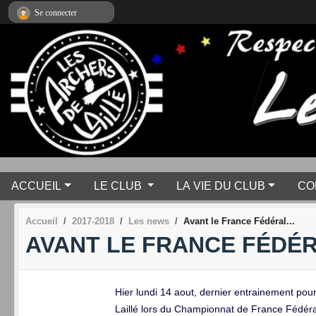
Panneau de gestion des cookies
Se connecter
ACCUEIL
LE CLUB
LA VIE DU CLUB
CO
Accueil
2017-2018
Les news
Avant le France Fédéral...
AVANT LE FRANCE FÉDÉRA
Hier lundi 14 aout, dernier entrainement pou
Laillé lors du Championnat de France Fédér