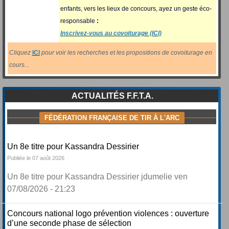
enfants, vers les lieux de concours, ayez un geste éco-
responsable
:
Inscrivez-vous au covoiturage (ICI)
Cliquez
ICI
pour voir les recherches et les propositions de covoiturage en
cours...
ACTUALITÉS F.F.T.A.
FÉDÉRATION FRANÇAISE DE TIR À L'ARC
Un 8e titre pour Kassandra Dessirier
Publiée le 07 août 2026
Un 8e titre pour Kassandra Dessirier jdumelie ven
07/08/2026 - 21:23
Concours national logo prévention violences : ouverture
d’une seconde phase de sélection