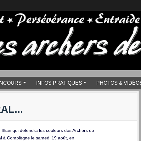
NCOURS
INFOS PRATIQUES
PHOTOS & VIDÉO
L...
r Ilhan qui défendra les couleurs des Archers de
al à Compiègne le samedi 19 août, en