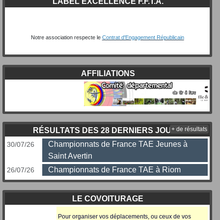
LABEL EXCELLENCE F.F.T.A.
Notre association respecte le
Contrat d'Engagement Républicain
AFFILIATIONS
+ de résultats
RÉSULTATS DES 28 DERNIERS JOURS
Championnats de France TAE Jeunes à
30/07/26
Saint Avertin
Championnats de France TAE à Riom
26/07/26
LE COVOITURAGE
Pour organiser vos déplacements, ou ceux
de vos