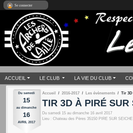
Panneau de gestion des cookies
Se connecter
ACCUEIL
LE CLUB
LA VIE DU CLUB
CO
Accueil
2016-2017
Les évènements
Tir 3D
Du
samedi
15
TIR 3D À PIRÉ SUR
au
dimanche
Du
samedi
15
au
dimanche
16
avril
2017
16
Lieu :
Chateau des Pères
35150
PIRE SUR SEICHE
AVRIL
2017