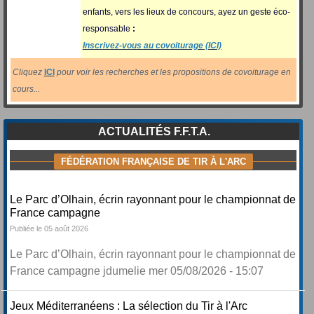
enfants, vers les lieux de concours, ayez un geste éco-
responsable
:
Inscrivez-vous au covoiturage (ICI)
Cliquez
ICI
pour voir les recherches et les propositions de covoiturage en
cours...
ACTUALITÉS F.F.T.A.
FÉDÉRATION FRANÇAISE DE TIR À L'ARC
Le Parc d’Olhain, écrin rayonnant pour le championnat de
France campagne
Publiée le 05 août 2026
Le Parc d’Olhain, écrin rayonnant pour le championnat de
France campagne jdumelie mer 05/08/2026 - 15:07
Jeux Méditerranéens : La sélection du Tir à l'Arc