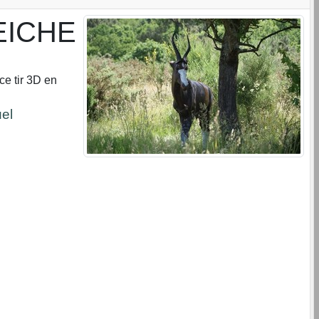
EICHE
 ce tir 3D en
uel