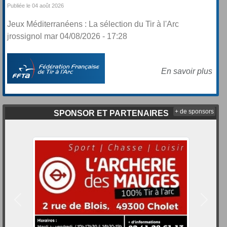
Publiée le 04 août 2026
Jeux Méditerranéens : La sélection du Tir à l'Arc
jrossignol mar 04/08/2026 - 17:28
En savoir plus
+ de sponsors
SPONSOR ET PARTENAIRES
Précedent
Suivan