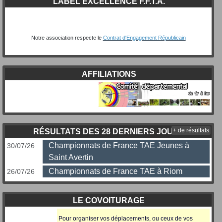
LABEL EXCELLENCE F.F.T.A.
Notre association respecte le
Contrat d'Engagement Républicain
AFFILIATIONS
+ de résultats
RÉSULTATS DES 28 DERNIERS JOURS
Championnats de France TAE Jeunes à
30/07/26
Saint Avertin
Championnats de France TAE à Riom
26/07/26
LE COVOITURAGE
Pour organiser vos déplacements, ou ceux
de vos