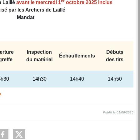
er
 Laillé
avant le mercredi 1
octobre 2025 inclus
sé par les Archers de Laillé
Mandat
erture
Inspection
Débuts
Échauffements
greffe
du matériel
des tirs
4h30
14h30
14h40
14h50
s.
Publié le 01/09/2025