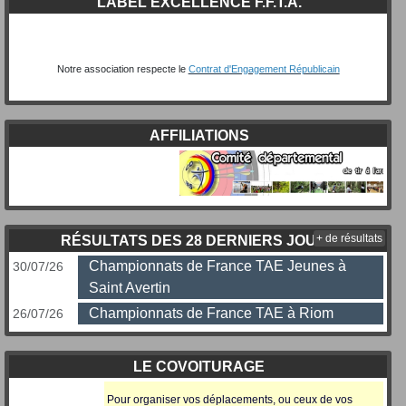
LABEL EXCELLENCE F.F.T.A.
Notre association respecte le
Contrat d'Engagement Républicain
AFFILIATIONS
+ de résultats
RÉSULTATS DES 28 DERNIERS JOURS
Championnats de France TAE Jeunes à
30/07/26
Saint Avertin
Championnats de France TAE à Riom
26/07/26
LE COVOITURAGE
Pour organiser vos déplacements, ou ceux
de vos