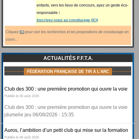
enfants, vers les lieux de concours, ayez un geste éco-
responsable
:
Inscrivez-vous au covoiturage (ICI)
Cliquez
ICI
pour voir les recherches et les propositions de covoiturage en
cours...
ACTUALITÉS F.F.T.A.
FÉDÉRATION FRANÇAISE DE TIR À L'ARC
Club des 300 : une première promotion qui ouvre la voie
Publiée le 06 août 2026
Club des 300 : une première promotion qui ouvre la voie
jdumelie jeu 06/08/2026 - 15:35
Auros, l’ambition d’un petit club qui mise sur la formation
Publiée le 06 août 2026