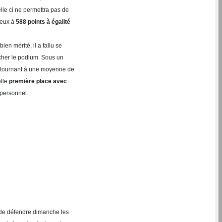
elle ci ne permettra pas de
 deux à
588 points à égalité
ien mérité, il a fallu se
ercher le podium. Sous un
é, tournant à une moyenne de
elle
première place avec
personnel.
de défendre dimanche les