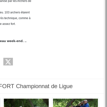
anisé par les Archers de
Meu. 103 archers étaient
très technique, comme à
e assez fort.
eau week-end. ..
FORT Championnat de Ligue