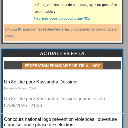
enfants, vers les lieux de concours, ayez un geste éco-
responsable
:
Inscrivez-vous au covoiturage (ICI)
Cliquez
ICI
pour voir les recherches et les propositions de covoiturage en
cours...
ACTUALITÉS F.F.T.A.
FÉDÉRATION FRANÇAISE DE TIR À L'ARC
Un 8e titre pour Kassandra Dessirier
Publiée le 07 août 2026
Un 8e titre pour Kassandra Dessirier jdumelie ven
07/08/2026 - 21:23
Concours national logo prévention violences : ouverture
d’une seconde phase de sélection