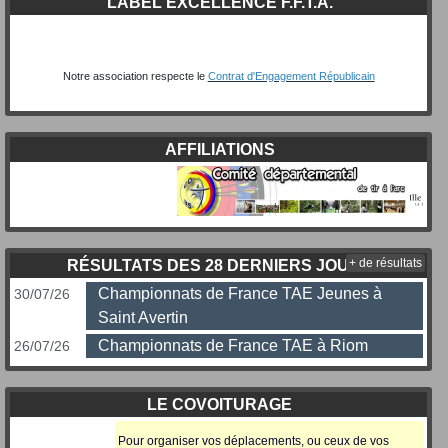
LABEL EXCELLENCE F.F.T.A.
Notre association respecte le
Contrat d'Engagement Républicain
AFFILIATIONS
+ de résultats
RÉSULTATS DES 28 DERNIERS JOURS
Championnats de France TAE Jeunes à
30/07/26
Saint Avertin
Championnats de France TAE à Riom
26/07/26
LE COVOITURAGE
Pour organiser vos déplacements, ou ceux
de vos