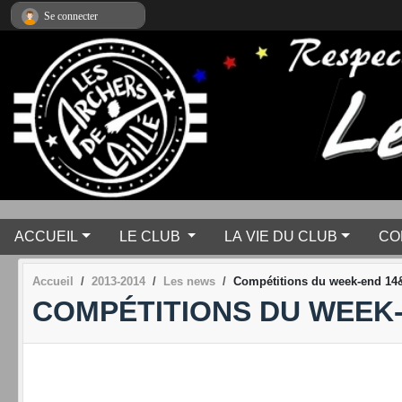
Panneau de gestion des cookies
Se connecter
ACCUEIL
LE CLUB
LA VIE DU CLUB
CO
Accueil
2013-2014
Les news
Compétitions du week-end 14&
COMPÉTITIONS DU WEEK-E