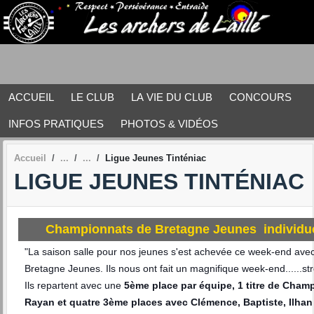
Panneau de gestion des cookies
ACCUEIL
LE CLUB
LA VIE DU CLUB
CONCOURS
INFOS PRATIQUES
PHOTOS & VIDÉOS
Accueil
Ligue Jeunes Tinténiac
LIGUE JEUNES TINTÉNIAC
Championnats de Bretagne Jeunes individue
"La saison salle pour nos jeunes s'est achevée ce week-end av
Bretagne Jeunes. Ils nous ont fait un magnifique week-end......st
Ils repartent avec une
5ème place par équipe, 1 titre de Cham
Rayan et quatre 3ème places avec Clémence, Baptiste, Ilhan