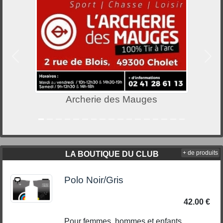
Précedent
Suiv
Breizh Optical
+ de produits
LA BOUTIQUE DU CLUB
Polo Noir/Gris
42.00 €
Pour femmes, hommes et enfants