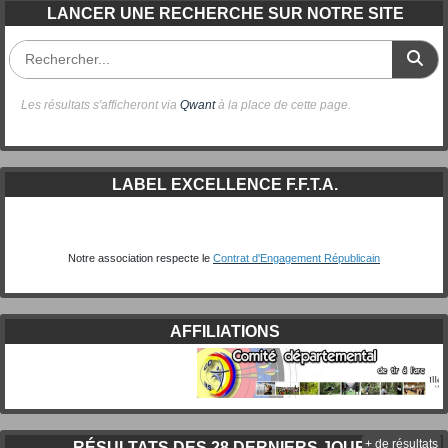
LANCER UNE RECHERCHE SUR NOTRE SITE
Les résultats s'afficheront via
Qwant
à la place de cette page.
LABEL EXCELLENCE F.F.T.A.
Notre association respecte le
Contrat d'Engagement Républicain
AFFILIATIONS
+ de résultats
RÉSULTATS DES 28 DERNIERS JOURS