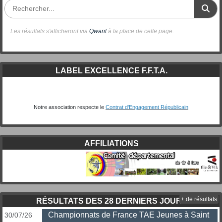
Les résultats s'afficheront via
Qwant
à la place de cette page.
LABEL EXCELLENCE F.F.T.A.
Notre association respecte le
Contrat d'Engagement Républicain
AFFILIATIONS
+ de résultats
RÉSULTATS DES 28 DERNIERS JOURS
Championnats de France TAE Jeunes à Saint
30/07/26