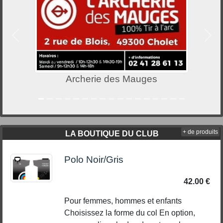
Précedent
Suiv
 des Mauges
Le contact by
+ de produits
LA BOUTIQUE DU CLUB
Polo Noir/Gris
42.00 €
Pour femmes, hommes et enfants
Choisissez la forme du col En option,