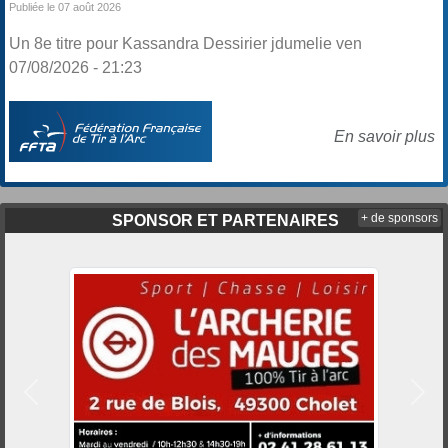
Publiée le 07 août 2026
Un 8e titre pour Kassandra Dessirier jdumelie ven
07/08/2026 - 21:23
En savoir plus
+ de sponsors
SPONSOR ET PARTENAIRES
Précedent
Suiv