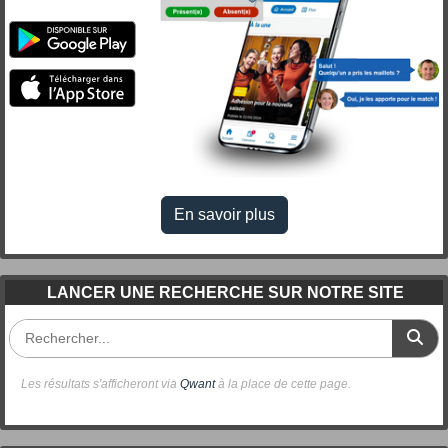
En savoir plus
LANCER UNE RECHERCHE SUR NOTRE SITE
Les résultats s'afficheront via
Qwant
à la place de cette page.