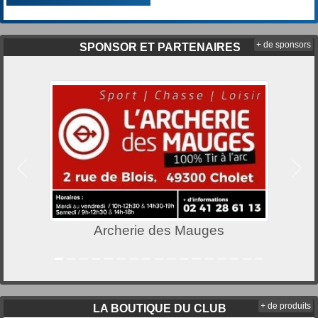
+ de sponsors
SPONSOR ET PARTENAIRES
Précedent
Suiv
Archerie des Mauges
+ de produits
LA BOUTIQUE DU CLUB