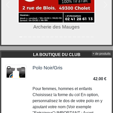
Précedent
Suiv
Archerie des Mauges
+ de produits
LA BOUTIQUE DU CLUB
Polo Noir/Gris
42.00 €
Pour femmes, hommes et enfants
Choisissez la forme du col En option,
personnalisez le dos de votre polo en y
ajoutant votre nom (Voir exemple
"Entraineur") IMPORTANT : Avant