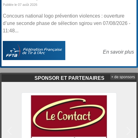
Publiée le 07 août 2026
Concours national logo prévention violences : ouverture
d’une seconde phase de sélection sgirou ven 07/08/2026 -
11:48...
En savoir plus
+ de sponsors
SPONSOR ET PARTENAIRES
Précedent
Suiv