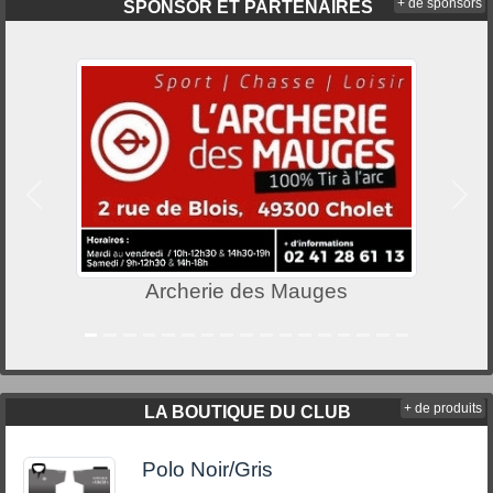
+ de sponsors
SPONSOR ET PARTENAIRES
Précedent
Suiv
Archerie des Mauges
+ de produits
LA BOUTIQUE DU CLUB
Polo Noir/Gris